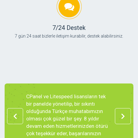
7/24 Destek
7 gün 24 saat bizlerle iletişim kurabilir, destek alabilirsiniz.
CPanel ve Litespeed lisansların tek
Lisans çöz
bir panelde yönetilip, bir sıkıntı
bize anında 
olduğunda Türkçe muhatabımızın
yıllardır cP
olması çok güzel bir şey. 8 yıldır
ve tavsiye 
devam eden hizmetlerinizden ötürü
Ö. YAV
çok teşekkür eder, başarılarınızın
Teknol