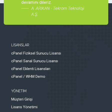
devamını dileriz.
A. ARIKAN - Tekrom Teknoloji
A.Ş.
LİSANSLAR
cPanel Fiziksel Sunucu Lisansı
cPanel Sanal Sunucu Lisansı
cPanel Eklenti Lisansları
cPanel / WHM Demo
YÖNETİM
Müşteri Girişi
Lisans Yönetimi