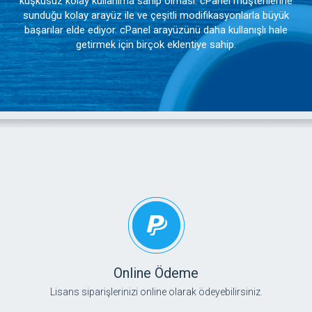
kuşkusuz kolay kullanıma sahip olması. cPanel müşterilerine
sunduğu kolay arayüz ile ve çeşitli modifikasyonlarla büyük
başarılar elde ediyor. cPanel arayüzünü daha kullanışlı hale
getirmek için birçok eklentiye sahip.
Online Ödeme
Lisans siparişlerinizi online olarak ödeyebilirsiniz.