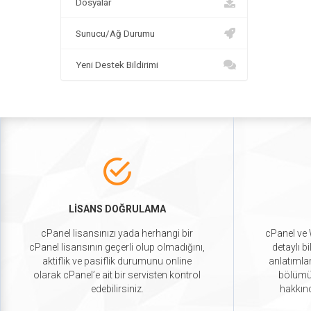
Dosyalar
Sunucu/Ağ Durumu
Yeni Destek Bildirimi
LİSANS DOĞRULAMA
cPanel lisansınızı yada herhangi bir
cPanel ve 
cPanel lisansının geçerli olup olmadığını,
detaylı b
aktiflik ve pasiflik durumunu online
anlatımlar
olarak cPanel’e ait bir servisten kontrol
bölümüm
edebilirsiniz.
hakkınd