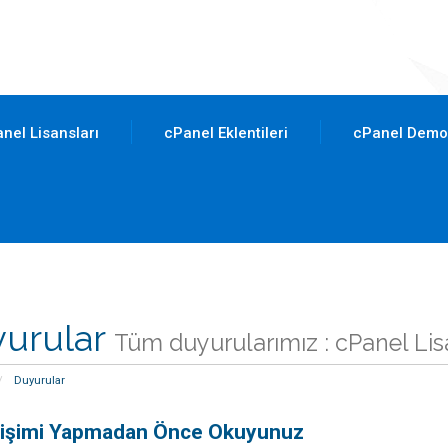
nel Lisansları
cPanel Eklentileri
cPanel Demo
urular
Tüm duyurularımız : cPanel Li
Duyurular
ğişimi Yapmadan Önce Okuyunuz