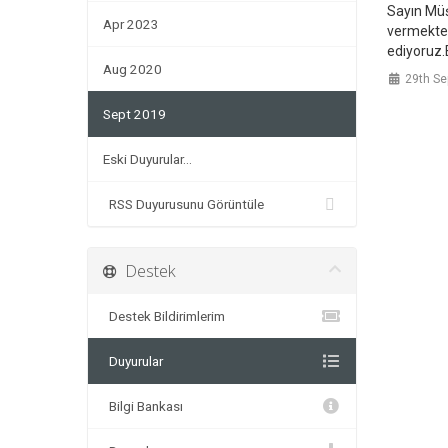
Sayın Müş
Apr 2023
vermekted
ediyoruz.
Aug 2020
29th Se
Sept 2019
Eski Duyurular...
RSS Duyurusunu Görüntüle
Destek
Destek Bildirimlerim
Duyurular
Bilgi Bankası