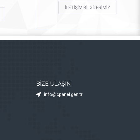
İLETİŞİM BİLGİLERİMİZ
BİZE ULAŞIN
info@cpanel.gen.tr