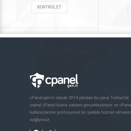
KONTROL ET
cPanel.gen.tr olarak 2014 yılından bu yana Türkiye’de
orjinal cPanel lisans satışını gerçekleştiriyor ve cPane
kullanıcılarının profesyonel bir şekilde hizmet almasın
sağlıyoruz.