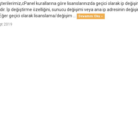
terilerimiz,cPanel kurallarına göre lisanslarınızda geçici olarak ip değiş
ir. İp değiştirme özelliğini, sunucu değişimi veya ana ip adresinin deği
Eğer geçici olarak lisanslama/değişim ...
Devamını Oku »
pt 2019