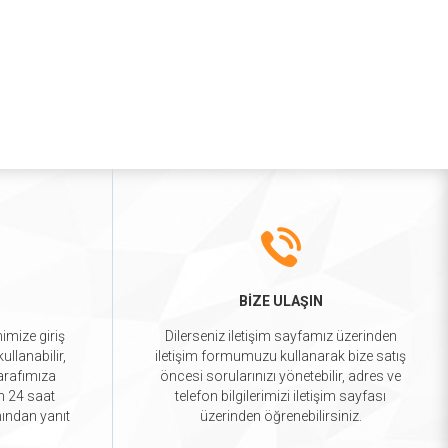
BİZE ULAŞIN
mimize giriş
Dilerseniz iletişim sayfamız üzerinden
llanabilir,
iletişim formumuzu kullanarak bize satış
tarafımıza
öncesi sorularınızı yönetebilir, adres ve
ün 24 saat
telefon bilgilerimizi iletişim sayfası
mından yanıt
üzerinden öğrenebilirsiniz.