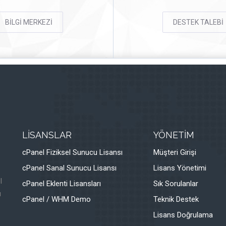
BİLGİ MERKEZİ
DESTEK TALEBİ
LİSANSLAR
YÖNETİM
cPanel Fiziksel Sunucu Lisansı
Müşteri Girişi
cPanel Sanal Sunucu Lisansı
Lisans Yönetimi
l
cPanel Eklenti Lisansları
Sık Sorulanlar
ı
cPanel / WHM Demo
Teknik Destek
Lisans Doğrulama