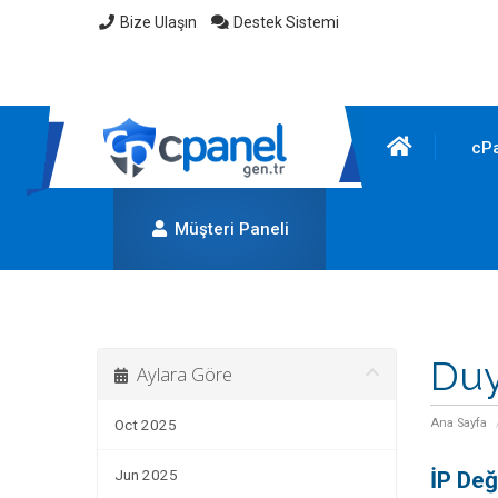
Bize Ulaşın
Destek Sistemi
cPa
Müşteri Paneli
Duy
Aylara Göre
Oct 2025
Ana Sayfa
Jun 2025
İP De